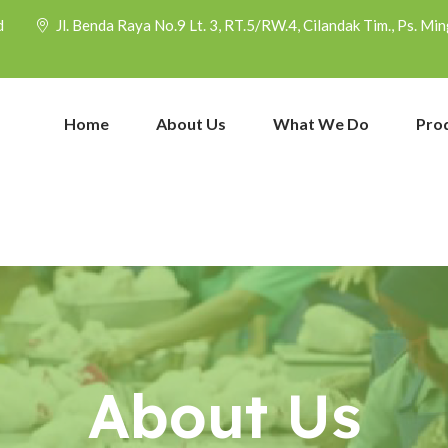
d
Jl. Benda Raya No.9 Lt. 3, RT.5/RW.4, Cilandak Tim., Ps. M
Home
About Us
What We Do
Pro
About Us