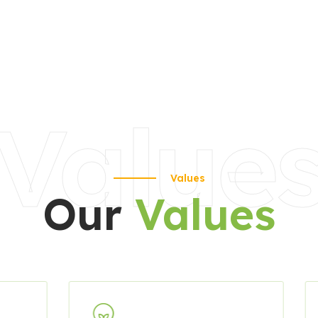
Value
Values
Our
Values